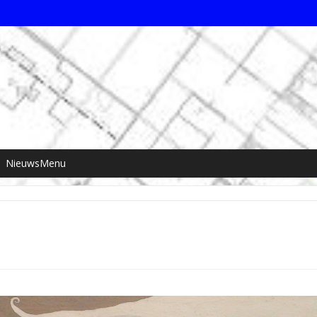
NieuwsMenu