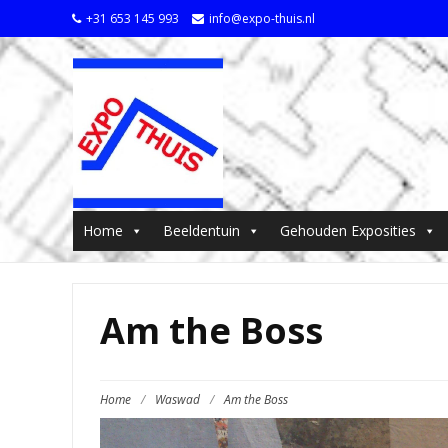
+31 653 145 993
info@expo-thuis.nl
Home
Beeldentuin
Gehouden Exposities
Am the Boss
Home
/
Waswad
/
Am the Boss