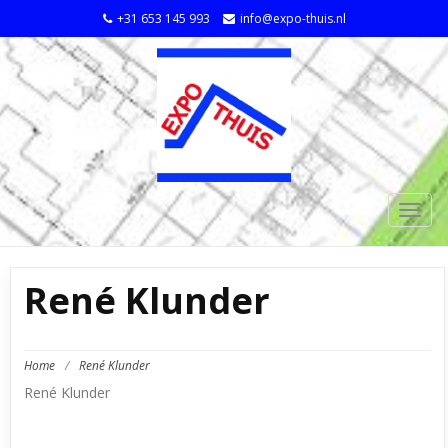
+31 653 145 993
info@expo-thuis.nl
TOGG
NAVIG
René Klunder
Home
/
René Klunder
René Klunder