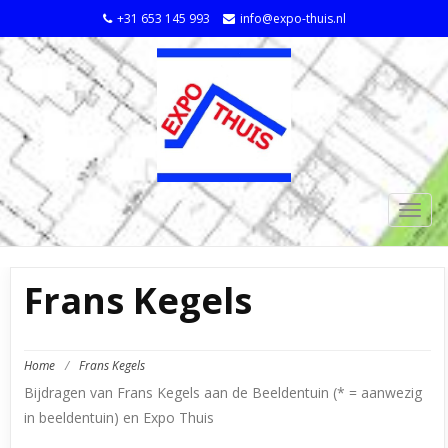
+31 653 145 993
info@expo-thuis.nl
TOGG
NAVIG
Frans Kegels
Home
/
Frans Kegels
Bijdragen van Frans Kegels aan de Beeldentuin (* = aanwezig
in beeldentuin) en Expo Thuis