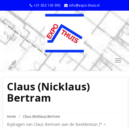
+31 653 145 993
info@expo-thuis.nl
TOGG
NAVIG
Claus (Nicklaus)
Bertram
Home
/
Claus (Nicklaus) Bertram
Bijdragen van Claus Bertram aan de Beeldentuin (* =