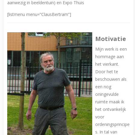
aanwezig in beeldentuin) en Expo Thuis
[listmenu menu=”ClausBertram”]
Motivatie
Mijn werk is een
hommage aan
het vierkant.
Door het te
beschouwen als
een nog
oningevulde
ruimte maak ik
het ontvankelijk
voor
ordeningsprincipe
s. In tal van