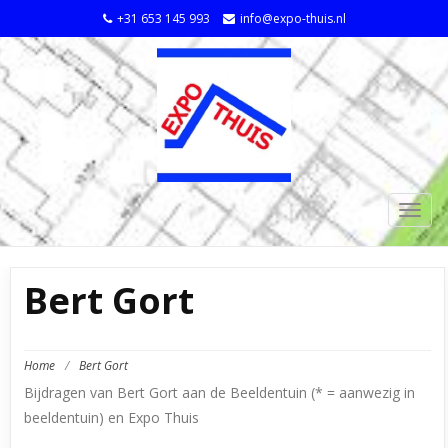
+31 653 145 993
info@expo-thuis.nl
TOGG
NAVIG
Bert Gort
Home
/
Bert Gort
Bijdragen van Bert Gort aan de Beeldentuin (* = aanwezig in
beeldentuin) en Expo Thuis