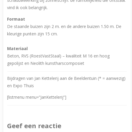
schaduwwerking bij zonneschijn. de ruimtelijkheid die ontstaat
vind ik ook belangrijk.
Formaat
De staande buizen zijn 2 m. en de andere buizen 1.50 m. De
kleurige punten zijn 15 cm.
Materiaal
Beton, RVS (RoestVastStaal) – kwaliteit M 16 en hoog
gepolijst en Neolith kunstharscomposiet
Bijdragen van Jan Kettelerij aan de Beeldentuin (* = aanwezig)
en Expo Thuis
[listmenu menu=”JanKettelerij”]
Geef een reactie