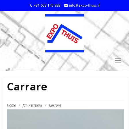
+31 653 145 993
info@expo-thuis.nl
TOGG
NAVIG
Carrare
Home
/
Jan Kettelerij
/
Carrare