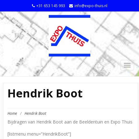
+31 653 145 993
info@expo-thuis.nl
TOGG
NAVIG
Hendrik Boot
Home
/
Hendrik Boot
Bijdragen van Hendrik Boot aan de Beeldentuin en Expo Thuis
[listmenu menu=”HendrikBoot”]