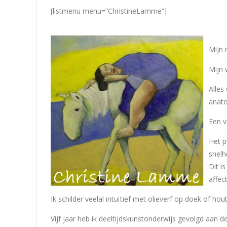
[listmenu menu=”ChristineLamme”]
Mijn 
Mijn 
Alles
anato
Een v
Het p
snelh
Dit i
affec
Ik schilder veelal intuïtief met olieverf op doek of hout
Vijf jaar heb ik deeltijdskunstonderwijs gevolgd aan