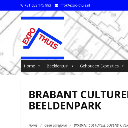
+31 653 145 993
info@expo-thuis.nl
Home
Beeldentuin
Gehouden Exposities
BRABANT CULTURE
BEELDENPARK
Home
/
Geen categorie
/
BRABANT CULTUREEL LOVEND OVER