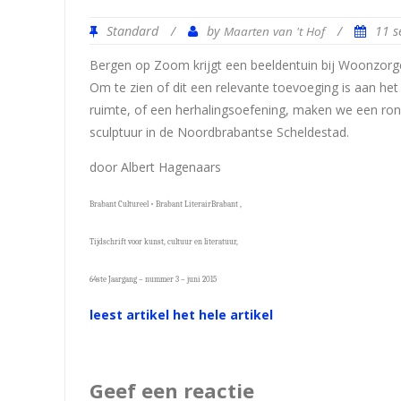
Standard
/
by
/
11 
Maarten van 't Hof
Bergen op Zoom krijgt een beeldentuin bij Woonzor
Om te zien of dit een relevante toevoeging is aan het
ruimte, of een herhalingsoefening, maken we een ron
sculptuur in de Noordbrabantse Scheldestad.
door Albert Hagenaars
Brabant Cultureel • Brabant LiterairBrabant ,
Tijdschrift voor kunst, cultuur en literatuur,
64ste Jaargang – nummer 3 – juni 2015
leest artikel het hele artikel
Geef een reactie