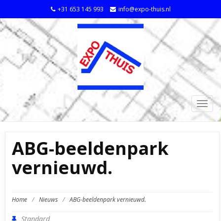
+31 653 145 993
info@expo-thuis.nl
TOGG
NAVIG
ABG-beeldenpark
vernieuwd.
Home
/
Nieuws
/
ABG-beeldenpark vernieuwd.
Standard