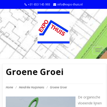
+31 653 145 993
info@expo-thuis.nl
TOGG
NAVIG
Groene Groei
Home
/
Hendrike Huijsmans
/
Groene Groei
De organische
vloeiende lijnen