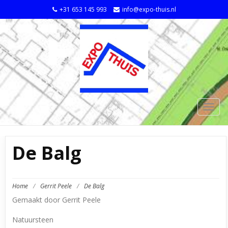
+31 653 145 993
info@expo-thuis.nl
TOGG
NAVIG
De Balg
Home
/
Gerrit Peele
/
De Balg
Gemaakt door Gerrit Peele
Natuursteen