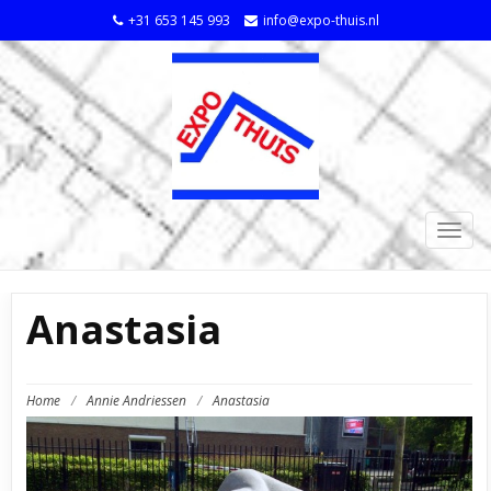
+31 653 145 993
info@expo-thuis.nl
TOGG
NAVIG
Anastasia
Home
/
Annie Andriessen
/
Anastasia